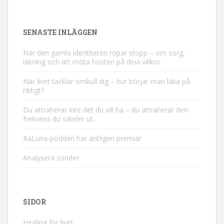
SENASTE INLÄGGEN
När den gamla identiteten ropar stopp – om sorg,
läkning och att möta hösten på dina villkor
När livet tacklar omkull dig – hur börjar man läka på
riktigt?
Du attraherar inte det du vill ha – du attraherar den
frekvens du sänder ut.
RaLuna-podden har äntligen premiär
Analysera sönder
SIDOR
Healing för livet