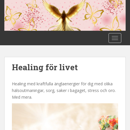
S
k
i
p
t
o
TOGGLE
m
a
i
n
Healing för livet
c
o
n
Healing med kraftfulla änglaenergier för dig med olika
t
hälsoutmaningar, sorg, saker i bagaget, stress och oro.
e
Med mera.
n
t