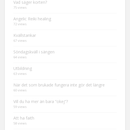
Vad säger korten?
75 views
Angelic Reiki healing
72 views
Kvällstankar
67 views
Söndagskväll i sängen
64 views
Utbildning
63 views
När det som brukade fungera inte gör det längre
60 views
Vill du ha mer än bara “okej”?
59 views
Att ha faith
58 views