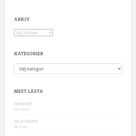
ARKIV
Arkiv
KATEGORIER
Kategorier
MEST LÄSTA
Mindshift
120 views
Ny poddare!
88 views