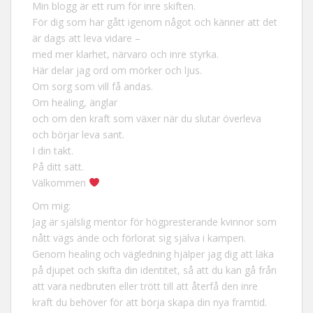
Min blogg är ett rum för inre skiften.
För dig som har gått igenom något och känner att det
är dags att leva vidare –
med mer klarhet, närvaro och inre styrka.
Här delar jag ord om mörker och ljus.
Om sorg som vill få andas.
Om healing, änglar
och om den kraft som växer när du slutar överleva
och börjar leva sant.
I din takt.
På ditt sätt.
Välkommen
Om mig:
Jag är själslig mentor för högpresterande kvinnor som
nått vägs ände och förlorat sig själva i kampen.
Genom healing och vägledning hjälper jag dig att läka
på djupet och skifta din identitet, så att du kan gå från
att vara nedbruten eller trött till att återfå den inre
kraft du behöver för att börja skapa din nya framtid.