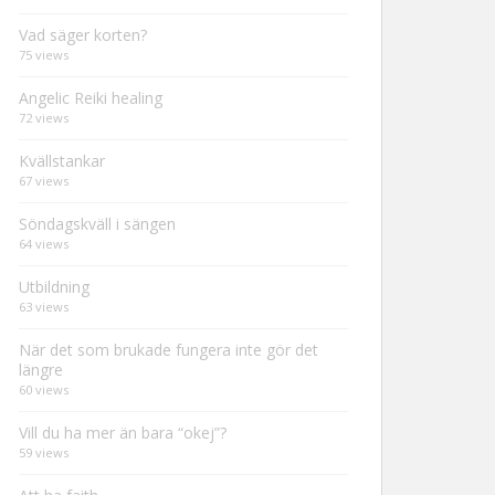
Vad säger korten?
75 views
Angelic Reiki healing
72 views
Kvällstankar
67 views
Söndagskväll i sängen
64 views
Utbildning
63 views
När det som brukade fungera inte gör det
längre
60 views
Vill du ha mer än bara “okej”?
59 views