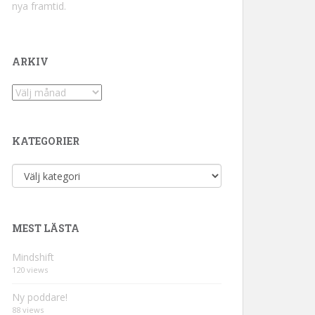
nya framtid.
ARKIV
Arkiv
KATEGORIER
Kategorier
MEST LÄSTA
Mindshift
120 views
Ny poddare!
88 views