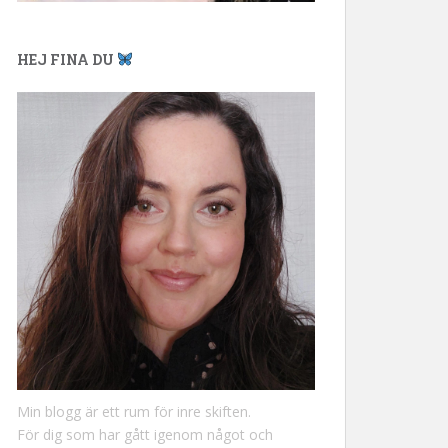
HEJ FINA DU
Min blogg är ett rum för inre skiften.
För dig som har gått igenom något och