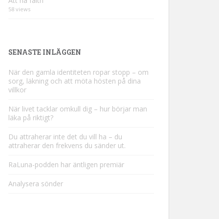
Att ha faith
58 views
SENASTE INLÄGGEN
När den gamla identiteten ropar stopp – om
sorg, läkning och att möta hösten på dina
villkor
När livet tacklar omkull dig – hur börjar man
läka på riktigt?
Du attraherar inte det du vill ha – du
attraherar den frekvens du sänder ut.
RaLuna-podden har äntligen premiär
Analysera sönder