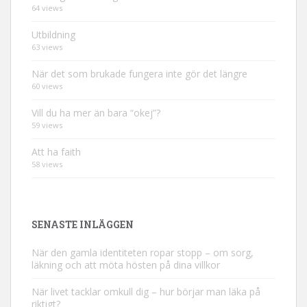
64 views
Utbildning
63 views
När det som brukade fungera inte gör det längre
60 views
Vill du ha mer än bara “okej”?
59 views
Att ha faith
58 views
SENASTE INLÄGGEN
När den gamla identiteten ropar stopp – om sorg,
läkning och att möta hösten på dina villkor
När livet tacklar omkull dig – hur börjar man läka på
riktigt?