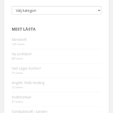
Kategorier
MEST LÄSTA
Mindshift
120 views
Ny poddare!
88 views
Vad säger korten?
75 views
Angelic Reiki healing
72 views
Kvällstankar
67 views
Söndagskväll i sängen