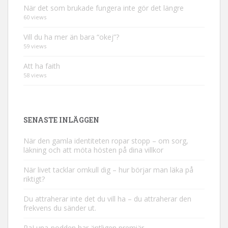
När det som brukade fungera inte gör det längre
60 views
Vill du ha mer än bara “okej”?
59 views
Att ha faith
58 views
SENASTE INLÄGGEN
När den gamla identiteten ropar stopp – om sorg,
läkning och att möta hösten på dina villkor
När livet tacklar omkull dig – hur börjar man läka på
riktigt?
Du attraherar inte det du vill ha – du attraherar den
frekvens du sänder ut.
RaLuna-podden har äntligen premiär