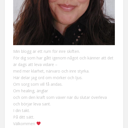
Min blogg är ett rum för inre skiften.
För dig som har gått igenom något och känner att det
är dags att leva vidare –
med mer klarhet, närvaro och inre styrka.
Här delar jag ord om mörker och ljus.
Om sorg som vill få andas.
Om healing, änglar
och om den kraft som växer när du slutar överleva
och börjar leva sant.
I din takt.
På ditt sätt.
Välkommen