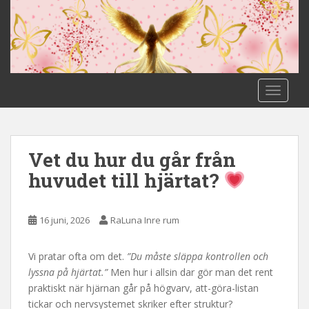
S
k
i
p
t
o
TOGGLE
m
a
i
n
Vet du hur du går från
c
huvudet till hjärtat?
o
n
t
16 juni, 2026
RaLuna Inre rum
e
n
Vi pratar ofta om det.
”Du måste släppa kontrollen och
t
lyssna på hjärtat.”
Men hur i allsin dar gör man det rent
praktiskt när hjärnan går på högvarv, att-göra-listan
tickar och nervsystemet skriker efter struktur?