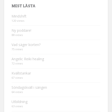
MEST LÄSTA
Mindshift
120 views
Ny poddare!
88 views
Vad säger korten?
75 views
Angelic Reiki healing
72 views
Kvällstankar
67 views
Söndagskväll i sängen
64 views
Utbildning
63 views