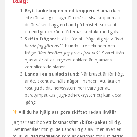
idag:
Bryt tankeloopen med kroppen:
Hjärnan kan
inte tänka sig till lugn. Du måste visa kroppen att
du är säker. Lägg en hand på bröstet, sucka ut
ordentligt och känn fötternas kontakt med golvet.
Skifta frågan:
Istället för att fråga dig själv
”Vad
borde jag göra nu?”
, blunda i tre sekunder och
fråga:
”Vad behöver jag precis just nu?”
. Svaret från
hjärtat är oftast mycket enklare än hjärnans
komplicerade planer.
Landa i en guidad stund:
När bruset är för högt
är det skönt att hålla någon i handen. Att låta en
röst guida ditt nervsystem ner i varv gör att
paratympatikus (lugn-och-ro-systemet) kan kicka
igång.
Vill du ha hjälp att göra skiftet redan ikväll?
Jag har satt ihop ett kostnadsfritt
Skifte-paket
till dig.
Det innehåller min guide Landa i dig själv, men även en
mjuk, guidad meditation som är designad för just detta: