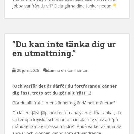
jobba varifrån du vill? Dela gärna dina tankar nedan
”Du kan inte tänka dig ur
en utmattning.”
29 juni, 2026
Lämna en kommentar
(Och varför det är därför du fortfarande känner
dig fast, trots att du gör allt ’rätt’…)
Gör du allt ”rätt”, men känner dig ändå helt dränerad?
Du läser självhjälpsböcker, du analyserar dina tankar, du
sätter upp logiska scheman och intalar dig själv att ”på
måndag ska jag stressa mindre”. Ändå värker axlarna av
ansvar och kroppen känns som ett vandrande