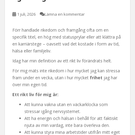
1 juli, 2026
Lämna en kommentar
Förr handlade rikedom och framgång ofta om en
specifik titel, en hög med statusprylar eller att klättra på
en karriärstege – oavsett vad det kostade i form av tid,
hälsa eller familjeliv.
Idag har min definition av ett rikt liv förändrats helt.
För mig mäts inte rikedom i hur mycket jag kan stressa
fram under en vecka, utan i hur mycket
frihet
jag har
över min egen tid.
Ett rikt liv för mig är:
Att kunna vakna utan en väckarklocka som
stressar igång nervsystemet.
Att ha energin och hälsan i behåll för att faktiskt
njuta av min vardag, inte bara överleva den.
Att kunna styra mina arbetstider utifrån mitt eget