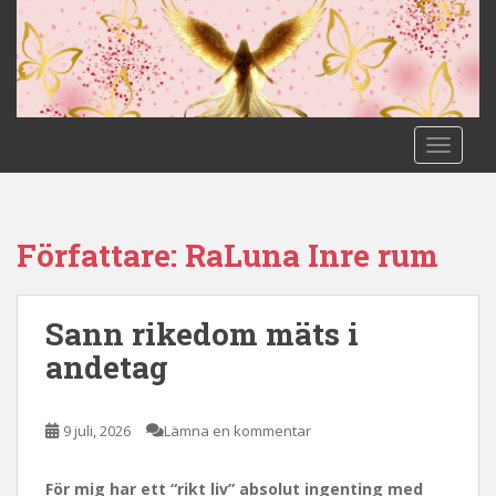
S
k
i
p
t
o
TOGGLE
m
a
i
n
Författare:
RaLuna Inre rum
c
o
n
Sann rikedom mäts i
t
andetag
e
n
t
9 juli, 2026
Lämna en kommentar
För mig har ett “rikt liv” absolut ingenting med