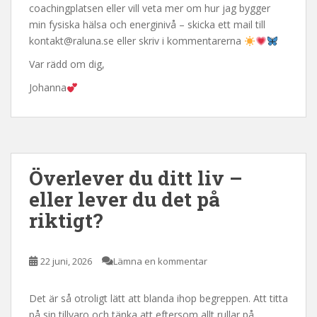
coachingplatsen eller vill veta mer om hur jag bygger
min fysiska hälsa och energinivå – skicka ett mail till
kontakt@raluna.se eller skriv i kommentarerna
Var rädd om dig,
Johanna
Överlever du ditt liv –
eller lever du det på
riktigt?
22 juni, 2026
Lämna en kommentar
Det är så otroligt lätt att blanda ihop begreppen. Att titta
på sin tillvaro och tänka att eftersom allt rullar på,