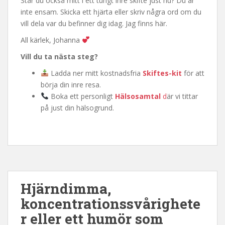
Står du också mitt i ett tungt inre skifte just nu? Du är
inte ensam. Skicka ett hjärta eller skriv några ord om du
vill dela var du befinner dig idag. Jag finns här.
All kärlek, Johanna
Vill du ta nästa steg?
Ladda ner mitt kostnadsfria
Skiftes-kit
för att
börja din inre resa.
Boka ett personligt
Hälsosamtal
d
är vi tittar
på just din hälsogrund.
Hjärndimma,
koncentrationssvårighete
r eller ett humör som