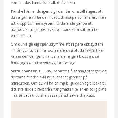
som en dov hinna över allt det vackra.
Kanske känner du igen dig i den där omställningen; att
du så gärna vill landa i nuet och insupa sommaren, men
att kropp och nervsystem fortfarande går på ett
högvarv som gör det svårt att bara sitta still och ta
emot friden.
Om du vill ge dig själv utrymme att reglera ditt system
inifrån och ut den här sommaren, så att du faktiskt kan
känna den där genuina, varma energin i kroppen, så
finns jag och mina verktyg här för dig:
Sista chansen till 50% rabatt:
På söndag stänger jag
dörrarna för det exklusiva lanseringspriset på
minikursen. Om du vill ha en mjuk, guidad väg tillbaka till
ditt inre flöde direkt från hängmattan (eller en solig plats
i lä), är det nu du ska passa på att säkra din plats.