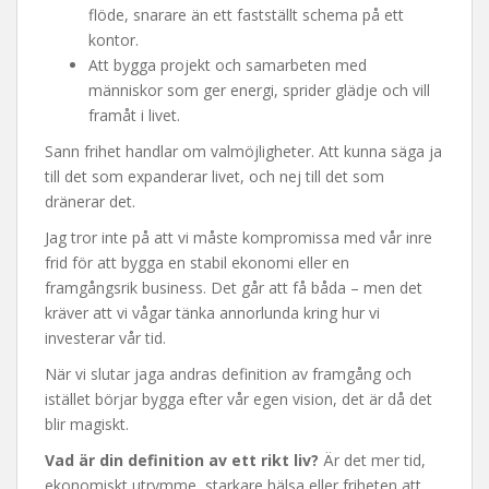
flöde, snarare än ett fastställt schema på ett
kontor.
Att bygga projekt och samarbeten med
människor som ger energi, sprider glädje och vill
framåt i livet.
Sann frihet handlar om valmöjligheter. Att kunna säga ja
till det som expanderar livet, och nej till det som
dränerar det.
Jag tror inte på att vi måste kompromissa med vår inre
frid för att bygga en stabil ekonomi eller en
framgångsrik business. Det går att få båda – men det
kräver att vi vågar tänka annorlunda kring hur vi
investerar vår tid.
När vi slutar jaga andras definition av framgång och
istället börjar bygga efter vår egen vision, det är då det
blir magiskt.
Vad är din definition av ett rikt liv?
Är det mer tid,
ekonomiskt utrymme, starkare hälsa eller friheten att