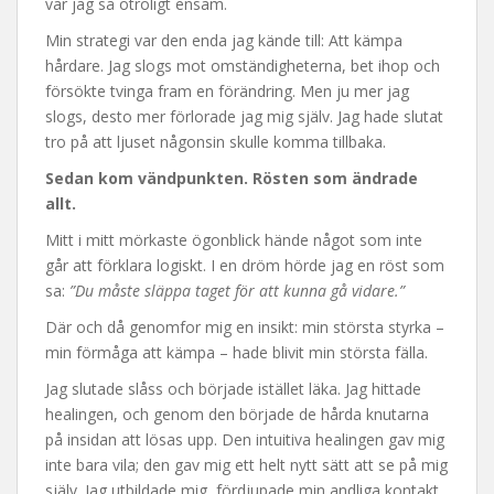
var jag så otroligt ensam.
Min strategi var den enda jag kände till: Att kämpa
hårdare. Jag slogs mot omständigheterna, bet ihop och
försökte tvinga fram en förändring. Men ju mer jag
slogs, desto mer förlorade jag mig själv. Jag hade slutat
tro på att ljuset någonsin skulle komma tillbaka.
Sedan kom vändpunkten. Rösten som ändrade
allt.
Mitt i mitt mörkaste ögonblick hände något som inte
går att förklara logiskt. I en dröm hörde jag en röst som
sa:
”Du måste släppa taget för att kunna gå vidare.”
Där och då genomfor mig en insikt: min största styrka –
min förmåga att kämpa – hade blivit min största fälla.
Jag slutade slåss och började istället läka. Jag hittade
healingen, och genom den började de hårda knutarna
på insidan att lösas upp. Den intuitiva healingen gav mig
inte bara vila; den gav mig ett helt nytt sätt att se på mig
själv. Jag utbildade mig, fördjupade min andliga kontakt