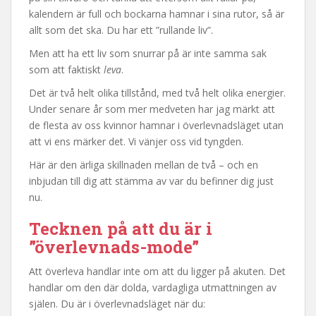
kalendern är full och bockarna hamnar i sina rutor, så är
allt som det ska. Du har ett ”rullande liv”.
Men att ha ett liv som snurrar på är inte samma sak
som att faktiskt
leva
.
Det är två helt olika tillstånd, med två helt olika energier.
Under senare år som mer medveten har jag märkt att
de flesta av oss kvinnor hamnar i överlevnadsläget utan
att vi ens märker det. Vi vänjer oss vid tyngden.
Här är den ärliga skillnaden mellan de två – och en
inbjudan till dig att stämma av var du befinner dig just
nu.
Tecknen på att du är i
”överlevnads-mode”
Att överleva handlar inte om att du ligger på akuten. Det
handlar om den där dolda, vardagliga utmattningen av
själen. Du är i överlevnadsläget när du: