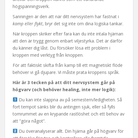
högspänningsverk.
Sanningen är den att när ditt nervsystem har fastnat i
kamp eller flykt
, bryr det sig inte om dina logiska tankar.
När kroppen skriker efter fara kan du inte intala hjärnan
att den är trygg genom enbart viljestyrka. Det är därför
du känner dig låst. Du försöker lösa ett problem i
kroppen med verktyg från knoppen.
För att faktiskt skifta från kamp till ett magnetiskt flöde
behöver vi gå djupare. Vi måste prata kroppens språk.
Här är 3 tecken på att ditt nervsystem går på
högvarv (och behöver healing, inte mer logik):
Du kan inte slappna av på semestern/ledigheten. Så
fort tempot sänks blir du antingen sjuk, eller så fylls
tomrummet av en krypande rastlöshet och ett behov av
att ”göra något”.
Du överanalyserar allt. Din hjärna går på högvarv för