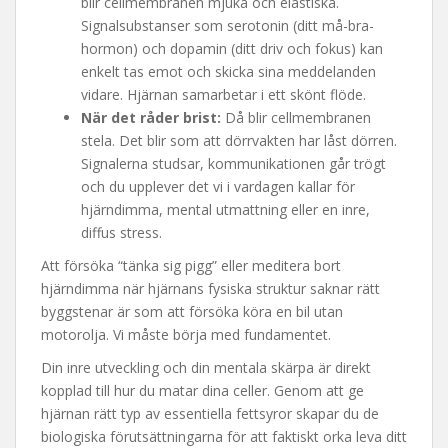
blir cellmembranen mjuka och elastiska.
Signalsubstanser som serotonin (ditt må-bra-
hormon) och dopamin (ditt driv och fokus) kan
enkelt tas emot och skicka sina meddelanden
vidare. Hjärnan samarbetar i ett skönt flöde.
När det råder brist:
Då blir cellmembranen
stela. Det blir som att dörrvakten har låst dörren.
Signalerna studsar, kommunikationen går trögt
och du upplever det vi i vardagen kallar för
hjärndimma, mental utmattning eller en inre,
diffus stress.
Att försöka “tänka sig pigg” eller meditera bort
hjärndimma när hjärnans fysiska struktur saknar rätt
byggstenar är som att försöka köra en bil utan
motorolja. Vi måste börja med fundamentet.
Din inre utveckling och din mentala skärpa är direkt
kopplad till hur du matar dina celler. Genom att ge
hjärnan rätt typ av essentiella fettsyror skapar du de
biologiska förutsättningarna för att faktiskt orka leva ditt